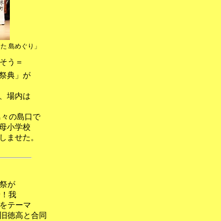
た 島めぐり」
そう＝
祭典」が
、場内は
島々の島口で
母小学校
しませた。
祭が
出せ！我
をテーマ
旧徳高と合同