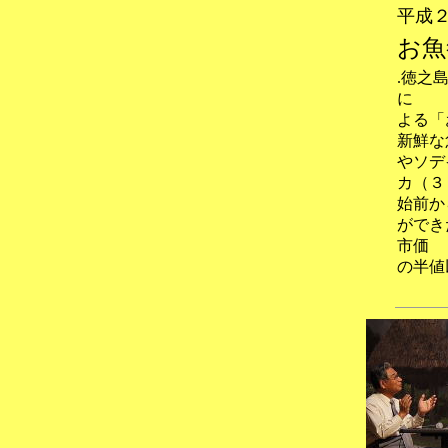
平成
お魚
.徳之
に
よる「
新鮮な
やソデ
カ（３
始前か
ができ
市価
の半値