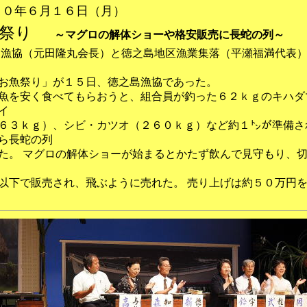
２０年６月１６日（月）
祭り
～マグロの解体ショーや格安販売に長蛇の列～
島漁協（元田隆丸会長）と徳之島地区漁業集落（平瀬福満代表
お魚祭り」が１５日、徳之島漁協であった。
魚を安く食べてもらおうと、組合員が釣った６２ｋｇのキハダ
イ
６３ｋｇ）、シビ・カツオ（２６０ｋｇ）など約１㌧が準備さ
ら長蛇の列
た。 マグロの解体ショーが始まるとかたず飲んで見守もり、
以下で販売され、飛ぶように売れた。 売り上げは約５０万円