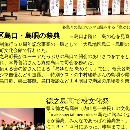
各島々の島口でシマ自慢をする「島ゆむ
区島口・島唄の祭典
＝島口よ甦れ 島の心を見直
制施行５０周年記念事業の一環として「大島地区島口・島唄の
町文化会館で行われた。
之島町長がユーモアたっぷりの島口で開会のあいさつをすると
れ、幸野善治さんも終始島口で司会を務めた。
伝える会の皆さんによる「島ゆむた 島めぐり」では、奄美各
シマ自慢などを披露。 特別ゲストの中村瑞希さんの島唄や尾
島口劇、郷土芸能、島口漫談など１４演目で満席の来場者を楽
徳之島高で校文化祭
県立徳之島高校（内山恵一校長）の文化
「make special memories～新たに踏み
らが徳高、みんなであっぱれ徳高祭～」
に１３・１４日にあった。昨年までは、