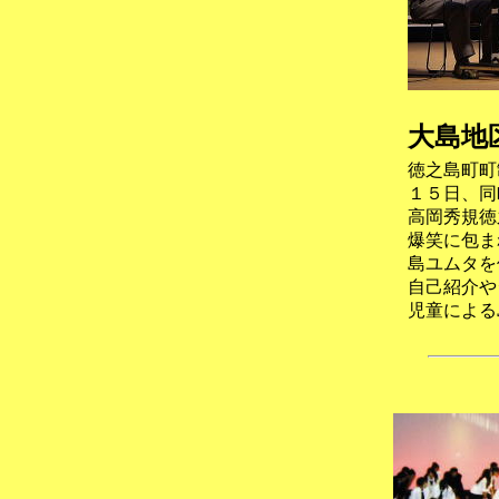
大島地
徳之島町町
１５日、同
高岡秀規徳
爆笑に包ま
島ユムタを
自己紹介や
児童による