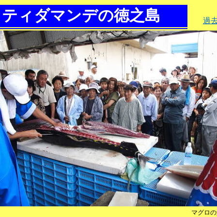
ティダマンデの徳之島
過
マグロの