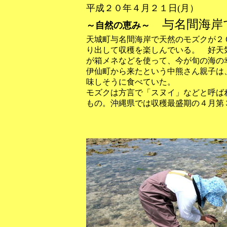
平成２０年４月２１日(月）
与名間海岸
～自然の恵み～
天城町与名間海岸で天然のモズクが２
り出して収穫を楽しんでいる。 好天
が箱メネなどを使って、今が旬の海の
伊仙町から来たという中熊さん親子は
味しそうに食べていた。
モズクは方言で「スヌイ」などと呼ば
もの。沖縄県では収穫最盛期の４月第